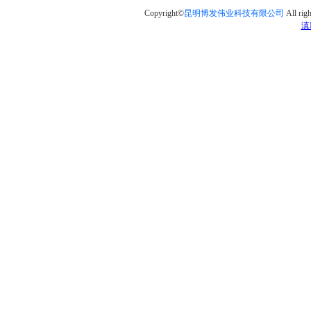
Copyright©
昆明博发伟业科技有限公司
All righ
滇I
贵州奥体
贵州洪家渡水电站
贵州茅台
柬埔寨总统府