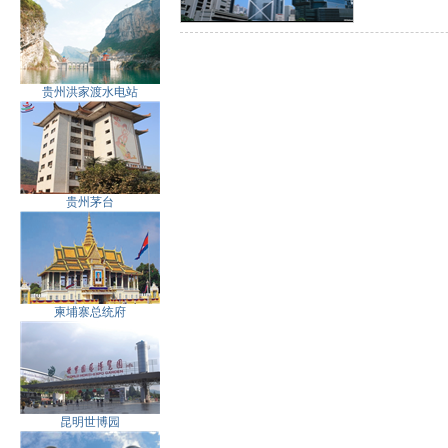
贵州洪家渡水电站
贵州茅台
柬埔寨总统府
昆明世博园