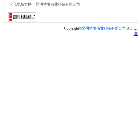
沈飞地板官网
昆明博发伟业科技有限公司
Copyright©
昆明博发伟业科技有限公司
All righ
滇I